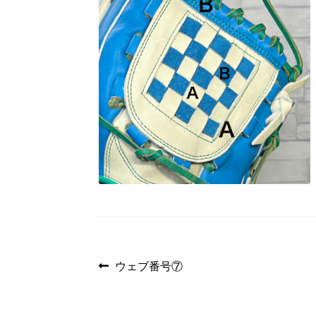
投
前
ウェブ番号⑦
の
稿
投