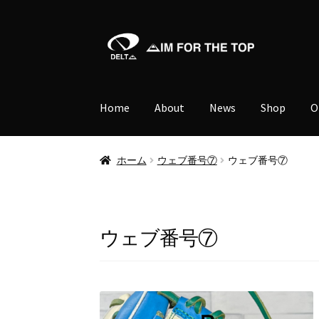
ナ
コ
ビ
ン
ゲ
テ
ー
ン
Home
About
News
Shop
O
シ
ツ
ョ
へ
ン
ス
ホーム
ウェブ番号⑦
ウェブ番号⑦
へ
キ
ス
ッ
キ
プ
ッ
ウェブ番号⑦
プ