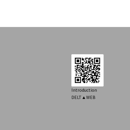
ナ
稿:
ビ
ゲ
ー
シ
ョ
ン
Introduction
DELT▲WEB