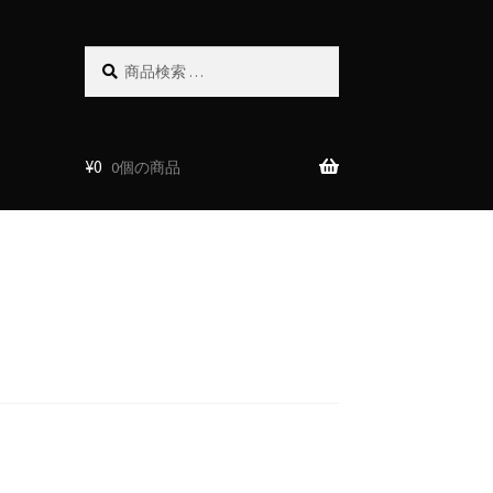
検
検
索
索
対
象:
¥
0
0個の商品