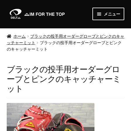
ナ
コ
メニュー
ビ
ン
ゲ
テ
Home
ー
ン
ホーム
ブラックの投手用オーダーグローブとピンクのキャ
シ
ツ
ッチャーミット
ブラックの投手用オーダーグローブとピンク
About
ョ
へ
のキャッチャーミット
ン
ス
News
へ
キ
ブラックの投手用オーダーグロ
ス
ッ
Shop
キ
プ
ーブとピンクのキャッチャーミ
ッ
ット
サ
Order
プ
ブ
メ
Media
ニ
ュ
Gallery
ー