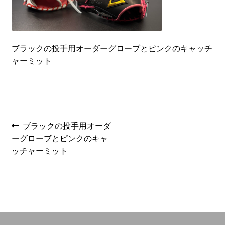
を
Introduction
展
開
Contact
ブラックの投手用オーダーグローブとピンクのキャッチ
ャーミット
投
前
ブラックの投手用オーダ
の
ーグローブとピンクのキャ
稿
投
ッチャーミット
ナ
稿:
ビ
ゲ
ー