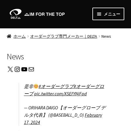
ナ
コ
メニュー
ビ
ン
ゲ
テ
Home
ー
ン
ホーム
オーダーグラブ専門メーカー｜DELTA
News
シ
ツ
About
ョ
へ
News
ン
ス
News
へ
キ
X
Instagram
YouTube
メール
ス
ッ
Shop
キ
プ
ッ
是非
#オーダーグラブ
#オーダーグロ
サ
Order
プ
ーブ
pic.twitter.com/XSEfYNjFpd
ブ
メ
Media
— ORIHARA DAIGO【オーダーグローブ デ
ニ
ルタ代表】 (@BASEBALL_D_O)
February
ュ
Gallery
17, 2024
ー