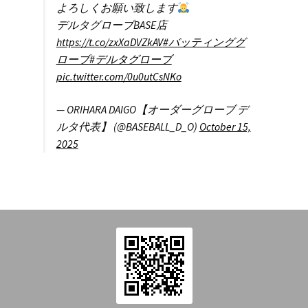
を
よろしくお願い致します
Introduction
展
デルタグローブBASE店
開
https://t.co/zxXaDVZkAV
#バッティンググ
Contact
ローブ
#デルタグローブ
pic.twitter.com/0u0utCsNKo
— ORIHARA DAIGO【オーダーグローブ デ
ルタ代表】 (@BASEBALL_D_O)
October 15,
2025