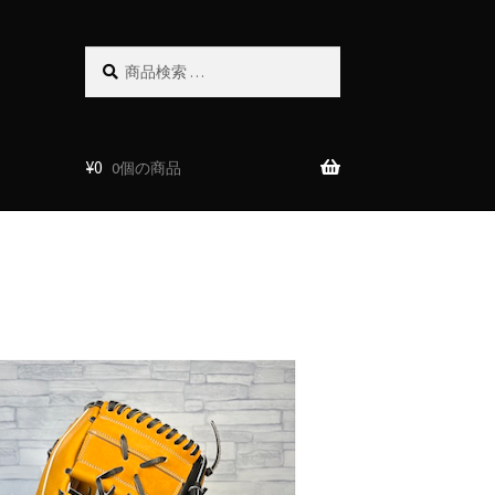
検
検
索
索
対
象:
¥
0
0個の商品