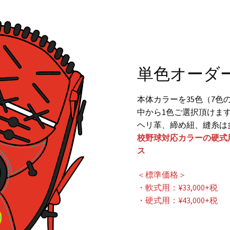
単色オーダ
本体カラーを35色（7
中から1色ご選択頂けま
ヘリ革、締め紐、縫糸は
校野球対応カラーの硬式
ス
＜標準価格＞
・軟式用：¥33,000+税
・硬式用：¥43,000+税