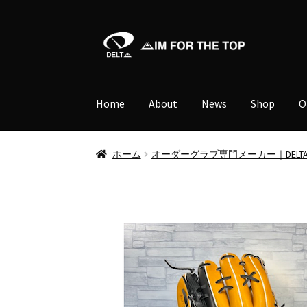
ナ
コ
ビ
ン
ゲ
テ
ー
ン
Home
About
News
Shop
O
シ
ツ
ョ
へ
ン
ス
ホーム
オーダーグラブ専門メーカー｜DELT
へ
キ
ス
ッ
キ
プ
ッ
プ