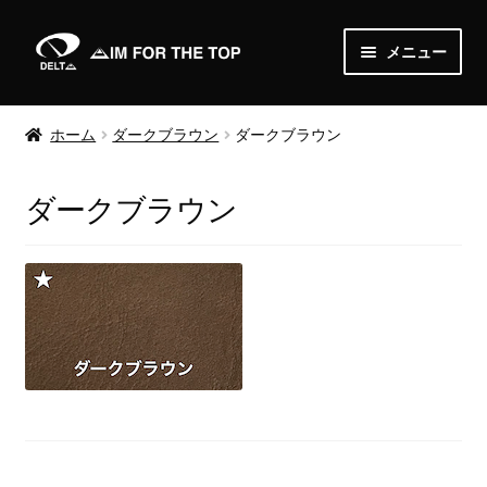
ナ
コ
メニュー
ビ
ン
ゲ
テ
Home
ー
ン
ホーム
ダークブラウン
ダークブラウン
シ
ツ
About
ョ
へ
ダークブラウン
ン
ス
News
へ
キ
ス
ッ
Shop
キ
プ
ッ
サ
Order
プ
ブ
メ
Media
ニ
ュ
Gallery
ー