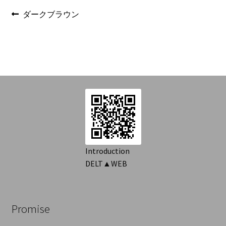
を
Introduction
投
前
ダークブラウン
展
の
開
稿
Contact
投
ナ
稿:
ビ
ゲ
ー
シ
ョ
Introduction
DELT▲WEB
ン
Promise