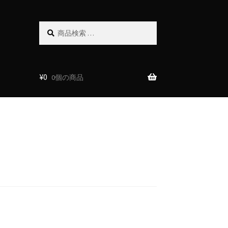
検
検
索
索
対
象:
¥
0
0個の商品