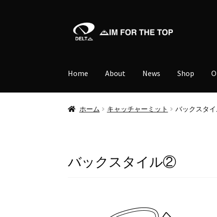
ナ
コ
ビ
ン
ゲ
テ
ー
ン
Home
About
News
Shop
O
シ
ツ
ョ
へ
ン
ス
ホーム
キャッチャーミット
バックスタイ
へ
キ
ス
ッ
キ
プ
ッ
バックスタイル②
プ