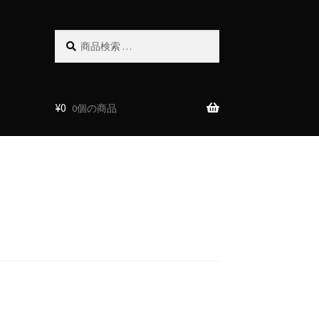
検
検
索
索
対
象:
¥
0
0個の商品