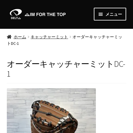
ナ
コ
メニュー
ビ
ン
ゲ
テ
Home
ー
ン
ホーム
キャッチャーミット
オーダーキャッチャーミッ
シ
ツ
トDC-1
About
ョ
へ
ン
ス
News
オーダーキャッチャーミットDC-
へ
キ
ス
ッ
1
Shop
キ
プ
ッ
サ
Order
プ
ブ
メ
Media
ニ
ュ
Gallery
ー