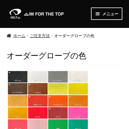
ナ
コ
メニュー
ビ
ン
ゲ
テ
Home
ー
ン
ホーム
ご注文方法
オーダーグローブの色
シ
ツ
About
ョ
へ
オーダーグローブの色
ン
ス
News
へ
キ
ス
ッ
Shop
キ
プ
ッ
サ
Order
プ
ブ
メ
Media
ニ
ュ
Gallery
ー