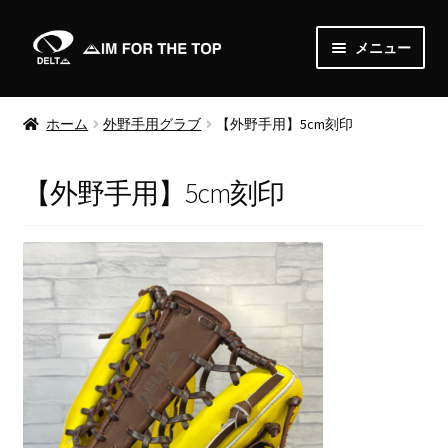
ナ
コ
メニュー
ビ
ン
ゲ
テ
Home
ー
ン
ホーム
外野手用グラブ
【外野手用】5cm刻印
シ
ツ
About
ョ
へ
【外野手用】5cm刻印
ン
ス
News
へ
キ
ス
ッ
Shop
キ
プ
ッ
サ
Order
プ
ブ
メ
Media
ニ
ュ
Gallery
ー