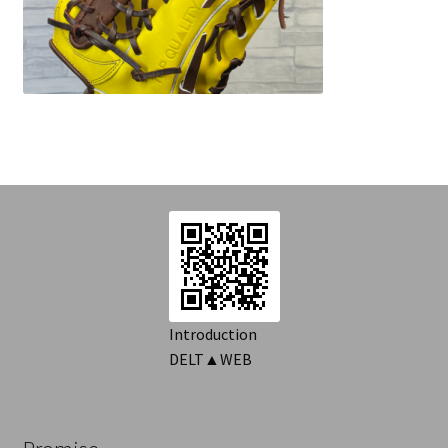
を
Introduction
展
開
Contact
Introduction
DELT▲WEB