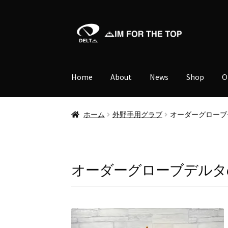
ナ
コ
ビ
ン
ゲ
テ
ー
ン
Home
About
News
Shop
O
シ
ツ
ョ
へ
ン
ス
ホーム
外野手用グラブ
オーダーグローブデ
へ
キ
ス
ッ
キ
プ
ッ
オーダーグローブデルタの
プ