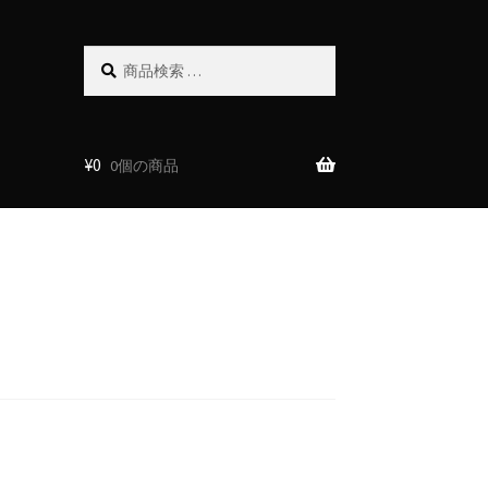
検
検
索
索
対
象:
¥
0
0個の商品