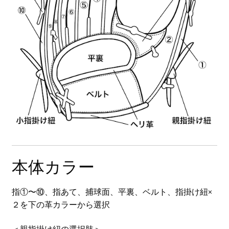
本体カラー
指①〜⑩、指あて、捕球面、平裏、ベルト、指掛け紐×
２を下の革カラーから選択