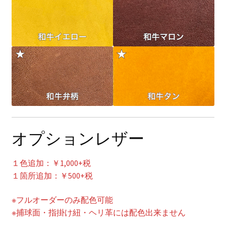
オプションレザー
１色追加：￥1,000+税
１箇所追加：￥500+税
※フルオーダーのみ配色可能
※捕球面・指掛け紐・ヘリ革には配色出来ません