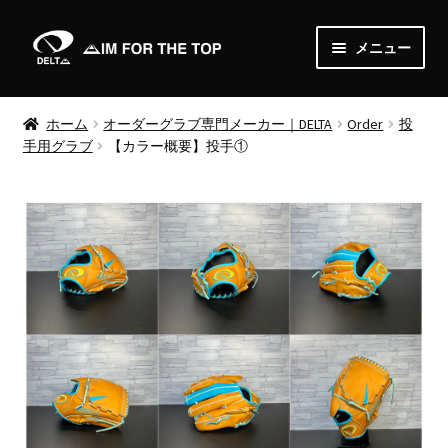
ナ
コ
メニュー
ビ
ン
ゲ
テ
Home
ー
ン
ホーム
オーダーグラブ専門メーカー｜DELTA
Order
投
シ
ツ
手用グラブ
【カラー概要】投手①
About
ョ
へ
ン
ス
News
へ
キ
ス
ッ
Shop
キ
プ
ッ
サ
Order
プ
ブ
メ
Media
ニ
ュ
Gallery
ー