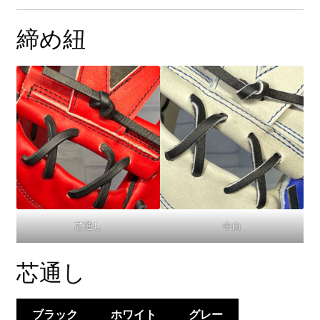
締め紐
芯通し
中白
芯通し
ブラック
ホワイト
グレー