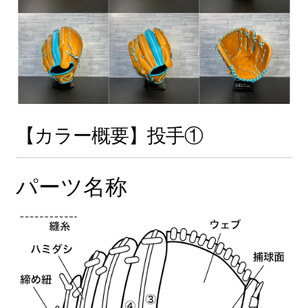
を
Introduction
展
開
Contact
【カラー概要】投手①
パーツ名称