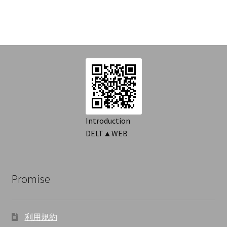
Introduction
DELT▲WEB
Promise
利用規約