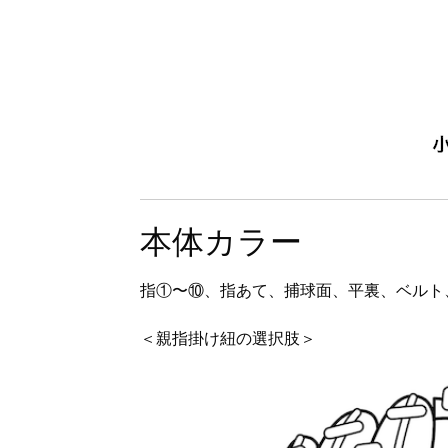
本体カラー
指①〜⑩、指あて、捕球面、平裏、ベルト
＜親指掛け紐の選択肢＞