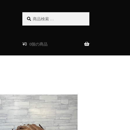
検
検
索
索
対
象:
¥
0
0個の商品