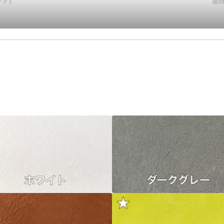
ート）
親