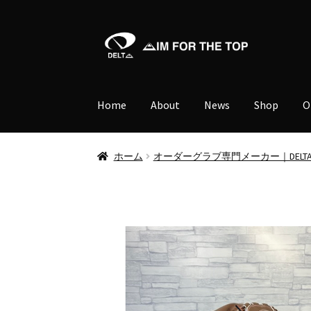
ナ
コ
ビ
ン
ゲ
テ
ー
ン
Home
About
News
Shop
O
シ
ツ
ョ
へ
ン
ス
ホーム
オーダーグラブ専門メーカー｜DELT
へ
キ
ス
ッ
キ
プ
ッ
プ