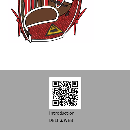
を
Introduction
展
開
Contact
Introduction
DELT▲WEB