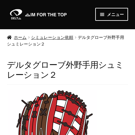
ナ
コ
メニュー
ビ
ン
ゲ
テ
Home
ー
ン
ホーム
シミュレーション依頼
デルタグローブ外野手用
シ
ツ
シュミレーション２
About
ョ
へ
ン
ス
News
デルタグローブ外野手用シュミ
へ
キ
ス
ッ
レーション２
Shop
キ
プ
ッ
サ
Order
プ
ブ
メ
Media
ニ
ュ
Gallery
ー