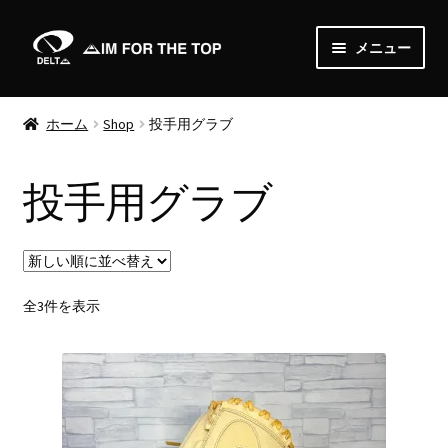
ナ
コ
メニュー
ビ
ン
ゲ
テ
Home
ー
ン
ホーム
Shop
投手用グラブ
シ
ツ
About
ョ
へ
投手用グラブ
ン
ス
News
へ
キ
ス
ッ
Shop
キ
プ
ッ
サ
新
全3件を表示
Order
プ
し
ブ
い
メ
Media
順
ニ
ュ
Gallery
ー