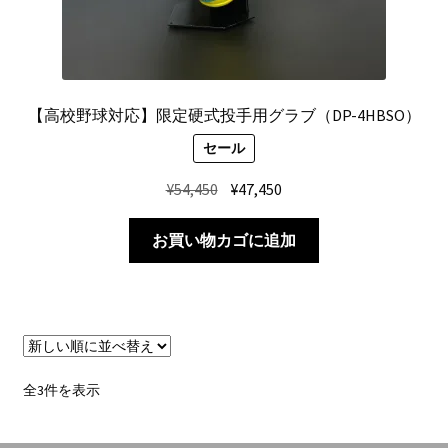
【高校野球対応】限定硬式投手用グラブ（DP-4HBSO）
セール
元
現
¥
54,450
¥
47,450
の
在
価
の
お買い物カゴに追加
格
価
は
格
¥54,450
は
で
¥47,450
し
で
た。
す。
新
全3件を表示
し
い