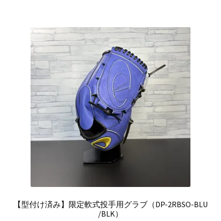
は
格
¥37,400
は
で
¥32,400
し
で
た。
す。
【型付け済み】限定軟式投手用グラブ（DP-2RBSO-BLU
/BLK）