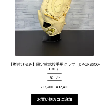
を
Introduction
展
開
Contact
【型付け済み】限定軟式投手用グラブ（DP-1RBSCO-
CML）
セール
元
現
¥
37,400
¥
32,400
の
在
価
の
お買い物カゴに追加
格
価