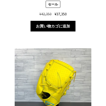
セール
元
現
¥
42,350
¥
37,350
の
在
価
の
お買い物カゴに追加
格
価
は
格
¥42,350
は
で
¥37,350
し
で
た。
す。