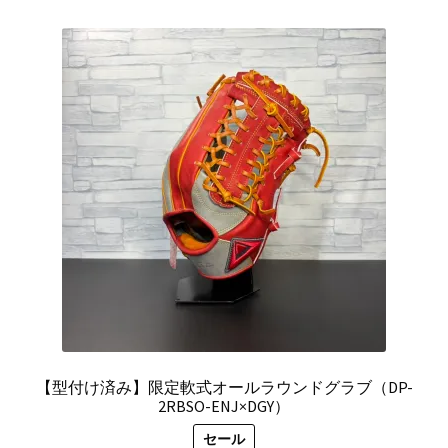
¥52,250
は
で
¥45,250
し
で
た。
す。
【型付け済み】限定軟式オールラウンドグラブ（DP-
2RBSO-ENJ×DGY）
セール