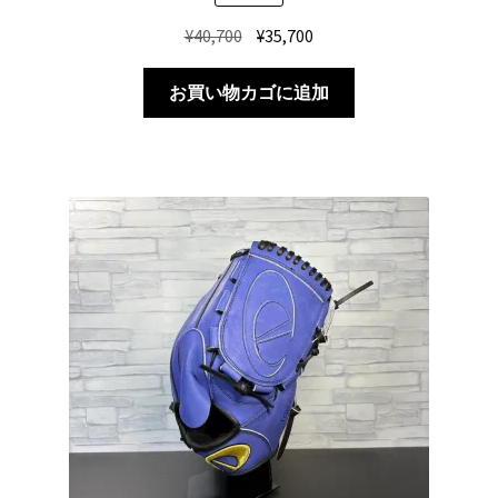
元
現
¥
40,700
¥
35,700
の
在
価
の
お買い物カゴに追加
格
価
は
格
¥40,700
は
で
¥35,700
し
で
た。
す。