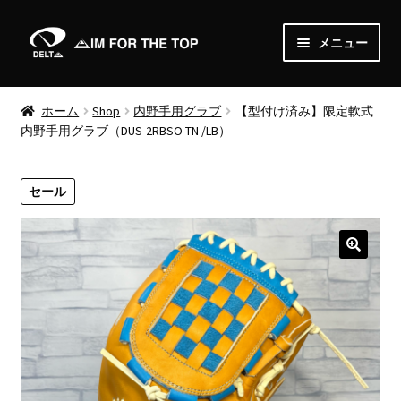
ナ
コ
メニュー
ビ
ン
ゲ
テ
Home
ー
ン
ホーム
Shop
内野手用グラブ
【型付け済み】限定軟式
シ
ツ
内野手用グラブ（DUS-2RBSO-TN /LB）
About
ョ
へ
ン
ス
News
へ
キ
セール
ス
ッ
Shop
キ
プ
ッ
サ
Order
プ
ブ
メ
Media
ニ
ュ
Gallery
ー