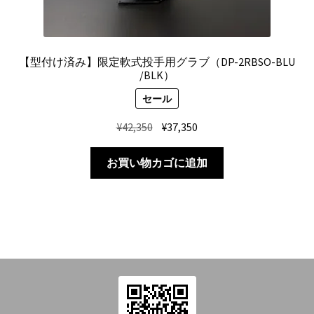
【型付け済み】限定軟式投手用グラブ（DP-2RBSO-BLU
/BLK）
セール
元
現
¥
42,350
¥
37,350
の
在
価
の
お買い物カゴに追加
格
価
は
格
¥42,350
は
で
¥37,350
し
で
た。
す。