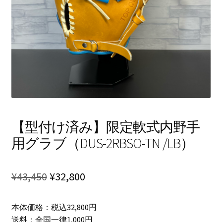
を
Introduction
展
開
Contact
【型付け済み】限定軟式内野手
用グラブ（DUS-2RBSO-TN /LB）
元
現
¥
43,450
¥
32,800
の
在
本体価格：税込32,800円
価
の
送料：全国一律1,000円