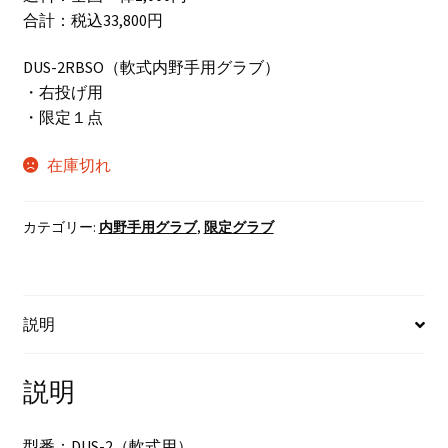
格
価
合計：税込33,800円
は
格
DUS-2RBSO（軟式内野手用グラブ）
¥43,450
は
・右投げ用
・限定１点
で
¥32,800
し
で
在庫切れ
た。
す。
カテゴリー:
内野手用グラブ
,
限定グラブ
説明
説明
型番：DUS-2（軟式用）