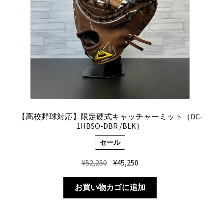
【高校野球対応】限定硬式キャッチャーミット（DC-
1HBSO-DBR /BLK）
セール
元
現
¥
52,250
¥
45,250
の
在
価
の
お買い物カゴに追加
格
価
は
格