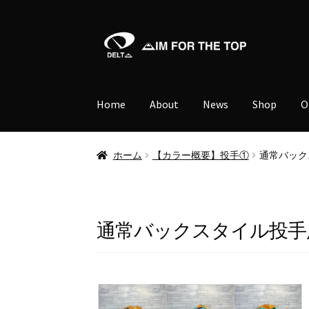
ナ
コ
ビ
ン
ゲ
テ
ー
ン
Home
About
News
Shop
O
シ
ツ
ョ
へ
ン
ス
ホーム
【カラー概要】投手①
通常バッ
へ
キ
ス
ッ
キ
プ
ッ
通常バックスタイル投
プ