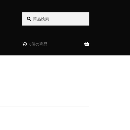
検
検
索
索
対
象:
¥
0
0個の商品