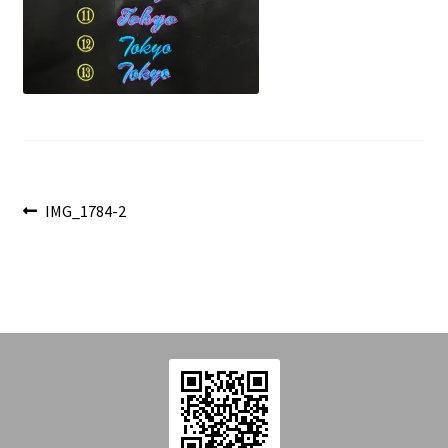
を
Introduction
展
開
Contact
投
前
IMG_1784-2
の
稿
投
ナ
稿:
ビ
ゲ
ー
シ