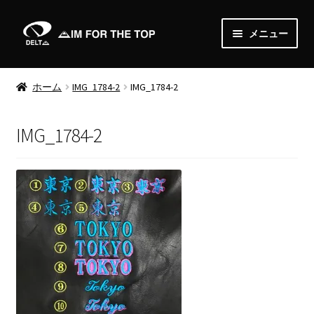
ナ
コ
メニュー
ビ
ン
ゲ
テ
Home
ー
ン
ホーム
IMG_1784-2
IMG_1784-2
シ
ツ
About
ョ
へ
IMG_1784-2
ン
ス
News
へ
キ
ス
ッ
Shop
キ
プ
ッ
サ
Order
プ
ブ
メ
Media
ニ
ュ
Gallery
ー