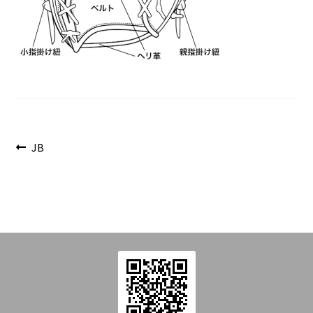
を
Introduction
展
開
Contact
投
前
JB
の
稿
投
ナ
稿:
ビ
ゲ
ー
シ