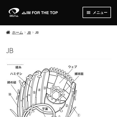
ナ
コ
メニュー
ビ
ン
ゲ
テ
Home
ー
ン
ホーム
JB
JB
シ
ツ
About
ョ
へ
JB
ン
ス
News
へ
キ
ス
ッ
Shop
キ
プ
ッ
サ
Order
プ
ブ
メ
Media
ニ
ュ
Gallery
ー